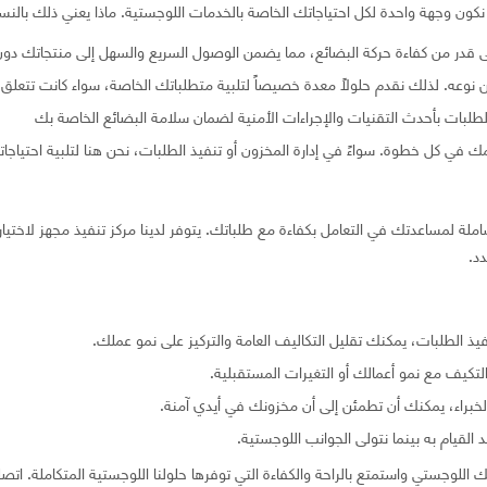
نكون وجهة واحدة لكل احتياجاتك الخاصة بالخدمات اللوجستية. ماذا يعني ذلك بالن
قدر من كفاءة حركة البضائع، مما يضمن الوصول السريع والسهل إلى منتجاتك دون 
عه. لذلك نقدم حلولًا معدة خصيصاً لتلبية متطلباتك الخاصة، سواء كانت تتعلق بال
لطلبات بأحدث التقنيات والإجراءات الأمنية لضمان سلامة البضائع الخاصة بك
في كل خطوة. سواءً في إدارة المخزون أو تنفيذ الطلبات، نحن هنا لتلبية احتياجات
ملة لمساعدتك في التعامل بكفاءة مع طلباتك. يتوفر لدينا مركز تنفيذ مجهز لاختيا
د.
فيذ الطلبات، يمكنك تقليل التكاليف العامة والتركيز على نمو عملك.
التكيف مع نمو أعمالك أو التغيرات المستقبلية.
ن الخبراء، يمكنك أن تطمئن إلى أن مخزونك في أيدي آمنة.
لقيام به بينما نتولى الجوانب اللوجستية.
وجستي واستمتع بالراحة والكفاءة التي توفرها حلولنا اللوجستية المتكاملة. اتصل ب