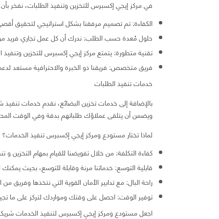
في مركز إيجي إكسبرس للتخزين وتنفيذ الطلبات، نفخر بأن 
الكفاءة: تم تصميم مرفقنا بشكل استراتيجي لتحقيق أقصى 
حلول مُعدة حسب الطلب: ندرك أن كل عمل تجاري فريد من نو
تقنية متطورة: يتمتع مركز إيجي إكسبرس للتخزين وتنفيذ ا
فريق متخصص: فريقنا ذو الخبرة والاحترافية مستعد لدعمك 
خدمات تنفيذ الطلبات
بالإضافة إلى خدمات تخزين البضائع، نقدم خدمات تنفيذ شا
ويضمن أن يتلقى عملاؤك طلباتهم بدقة وفي الوقت المحد
لماذا تختار مستودع ومركز إيجي إكسبرس تنفيذ الخدمات؟
كفاءة التكلفة: من خلال تفويضنا للقيام بمهام التخزين و تن
قابلية التوسع: خدماتنا مرنة وقابلة للتوسع، بحيث يمكنك 
راحة البال: مع تدابير الأمان القوية التي نتخذها وفريق م
توفير الوقت: احصل على وقتك ومواردك لتركز على ما تجيد ا
اجعل مستودع ومركز إيجي إكسبرس لتنفيذ الخدمات شريكك الل