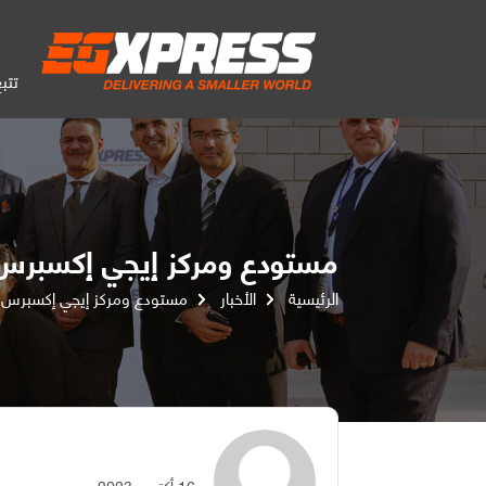
تتب
مستودع ومركز إيجي إكسبرس ل
الرئيسية
الأخبار
مستودع ومركز إيجي إكسبرس لت
 One-Stop Logistics Solution
16 أكتوبر, 2023