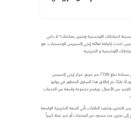
لتبسيط احتياجاتك اللوجستية وتخزين بضاعتك؟ لا داعي
ريس، احدث إضافة لعائلة إيجي إكسبريس للوجستيات، هو
اجاتك اللوجستية و التخزينية.
في مدينة السادس من أكتوبر وعلى مساحة تبلغ 7700 متر مربع، مركز إيجي إكسبرس
ًا عاديًا. تم إطلاق هذا المرفق المتطور في يوليو
 العديد من الأعمال، ويقدم مجموعة واسعة من الخدمات
.
س للتخزين وتنفيذ الطلبات تأتي السعة التخزينية الواسعة
 يحتاج إلى تخزين عدد محدود من المنتجات أو تدير عملا كبيراً